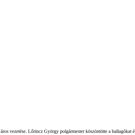
os vezetése. Lőrincz György polgármester köszöntötte a ballagókat és e