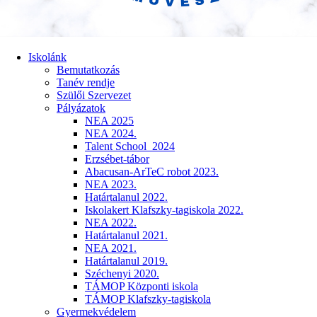
Iskolánk
Bemutatkozás
Tanév rendje
Szülői Szervezet
Pályázatok
NEA 2025
NEA 2024.
Talent School_2024
Erzsébet-tábor
Abacusan-ArTeC robot 2023.
NEA 2023.
Határtalanul 2022.
Iskolakert Klafszky-tagiskola 2022.
NEA 2022.
Határtalanul 2021.
NEA 2021.
Határtalanul 2019.
Széchenyi 2020.
TÁMOP Központi iskola
TÁMOP Klafszky-tagiskola
Gyermekvédelem