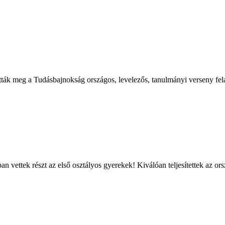
ották meg a Tudásbajnokság országos, levelezős, tanulmányi verseny fela
n vettek részt az első osztályos gyerekek! Kiválóan teljesítettek az or