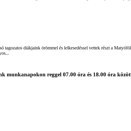
lsó tagozatos diákjaink örömmel és lelkesedéssel vettek részt a Matyó
os...
k munkanapokon reggel 07.00 óra és 18.00 óra között 