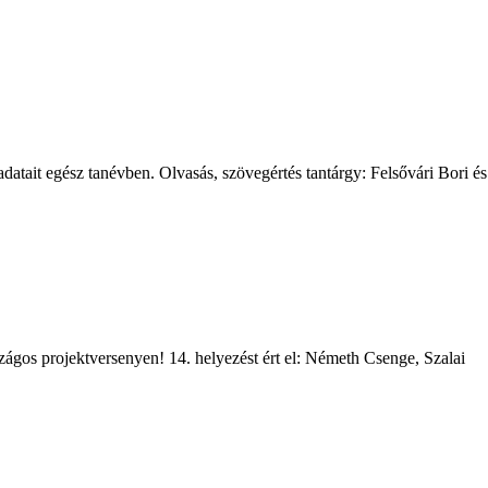
datait egész tanévben. Olvasás, szövegértés tantárgy: Felsővári Bori és
szágos projektversenyen! 14. helyezést ért el: Németh Csenge, Szalai