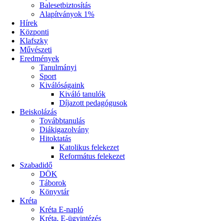
Balesetbiztosítás
Alapítványok 1%
Hírek
Központi
Klafszky
Művészeti
Eredmények
Tanulmányi
Sport
Kiválóságaink
Kiváló tanulók
Díjazott pedagógusok
Beiskolázás
Továbbtanulás
Diákigazolvány
Hitoktatás
Katolikus felekezet
Református felekezet
Szabadidő
DÖK
Táborok
Könyvtár
Kréta
Kréta E-napló
Kréta, E-ügyintézés