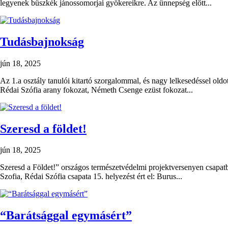
legyenek büszkék jánossomorjai gyökereikre. Az ünnepség előtt...
Tudásbajnokság
jún 18, 2025
Az 1.a osztály tanulói kitartó szorgalommal, és nagy lelkesedéssel old
Rédai Szófia arany fokozat, Németh Csenge ezüst fokozat...
Szeresd a földet!
jún 18, 2025
Szeresd a Földet!” országos természetvédelmi projektversenyen csapatba
Szofia, Rédai Szófia csapata 15. helyezést ért el: Burus...
“Barátsággal egymásért”