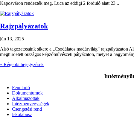
Kaposváron rendezték meg. Luca az eddigi 2 forduló alatt 23...
Rajzpályázatok
jún 13, 2025
Alsó tagozatosaink sikere a „Csodálatos madárvilág” rajzpályázaton A
meghirdetett országos képzőművészeti pályázaton, melyet a hagyomány
« Régebbi bejegyzések
Intézményün
Fenntartó
Dokumentumok
Alkalmazottak
Intézményegységek
Csengetési rend
Iskolabusz