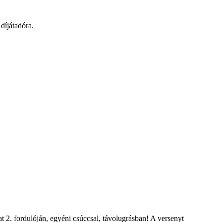
díjátadóra.
t 2. fordulóján, egyéni csúccsal, távolugrásban! A versenyt